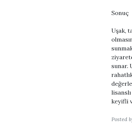
Sonuç
Uşak, ta
olmasın
sunmakt
ziyaret
sunar. 
rahatlı
değerle
lisansl
keyifli
Posted 