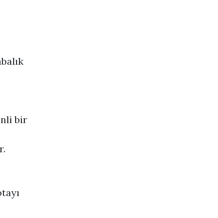
abalık
nli bir
r.
otayı