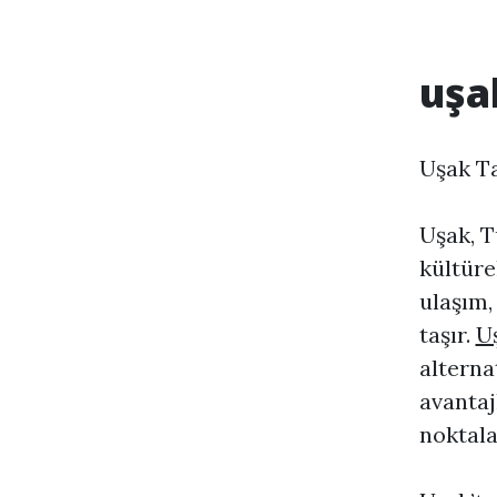
uşa
Uşak Ta
Uşak, T
kültürel
ulaşım,
taşır.
U
alterna
avantaj
noktala