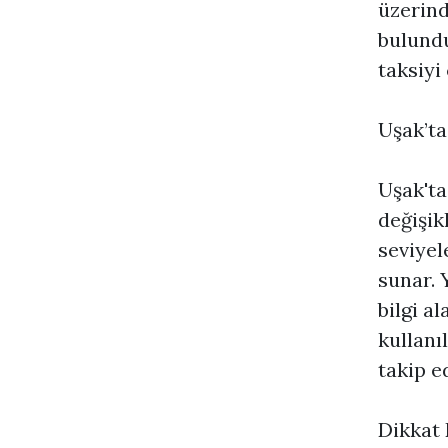
üzerind
bulund
taksiyi 
Uşak’ta
Uşak'ta
değişik
seviyel
sunar. 
bilgi al
kullanı
takip ed
Dikkat 