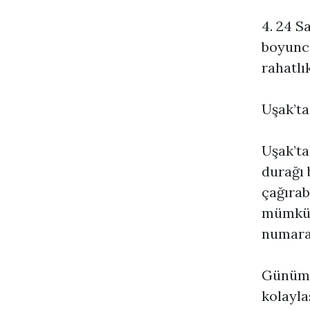
4. 24 S
boyunca
rahatlık
Uşak’ta
Uşak’ta
durağı 
çağırab
mümkünd
numaral
Günümü
kolayla