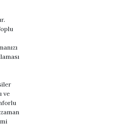
r.
Toplu
manızı
tlaması
iler
ı ve
nforlu
m zaman
imi