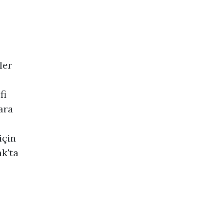
ler
fi
ara
için
ak'ta