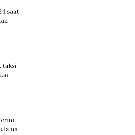
24 saat
man
 taksi
ksi
erini
ygulama