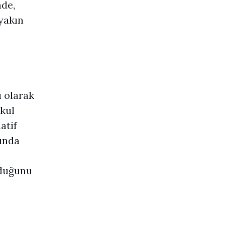
de,
yakın
ı olarak
akul
atif
ında
lduğunu