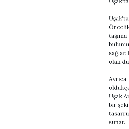
Uşak’ta
Uşak'ta
Öncelikl
taşıma 
bulunur
sağlar.
olan du
Ayrıca,
oldukça
Uşak Ar
bir şek
tasarru
sunar.