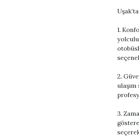
Uşak’ta
1. Konf
yolculu
otobüsl
seçenek
2. Güve
ulaşım 
profesy
3. Zama
göstere
seçerek