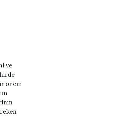
hi ve
ehirde
bir önem
şım
rinin
ereken