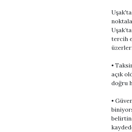
Uşak'ta
noktala
Uşak’ta
tercih e
üzerler
• Taksi
açık ol
doğru h
• Güven
biniyor
belirti
kaydede